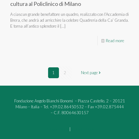
cultura al Policlinico di Milano
A ciascun grande benefattore un quadro, realizzato con l’Accademia di
Brera, che andrà ad arricchire la celebre Quadreria della Ca’ Granda.
E torna all’antico splendore il
[…]
Read more
1
2
Next page
Fondazione Angelo Bianchi Bonomi – Piazza Castello, 2 – 20121
Milano – Italia – Tel. +39.02.86450532 – Fax +39.02.875444
– C.F. 80064630157
Privacy Policy
|
Cookie Policy