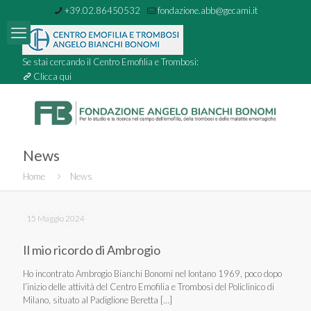
+39.02.86450532
fondazione.abb@gecami.it
Se stai cercando il Centro Emofilia e Trombosi:
Clicca qui
News
Home
News
15 Maggio 2024
Il mio ricordo di Ambrogio
Ho incontrato Ambrogio Bianchi Bonomi nel lontano 1969, poco dopo
l’inizio delle attività del Centro Emofilia e Trombosi del Policlinico di
Milano, situato al Padiglione Beretta
[…]