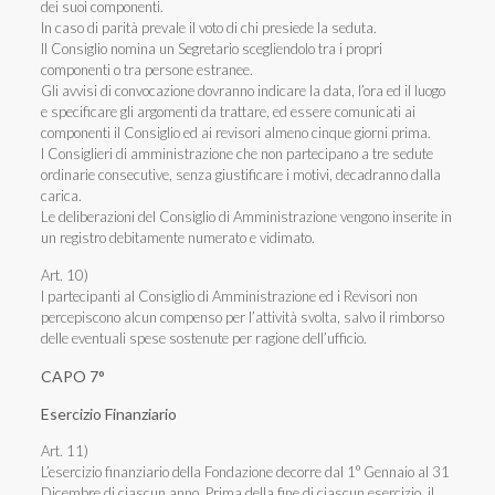
dei suoi componenti.
In caso di parità prevale il voto di chi presiede la seduta.
Il Consiglio nomina un Segretario scegliendolo tra i propri
componenti o tra persone estranee.
Gli avvisi di convocazione dovranno indicare la data, l’ora ed il luogo
e specificare gli argomenti da trattare, ed essere comunicati ai
componenti il Consiglio ed ai revisori almeno cinque giorni prima.
I Consiglieri di amministrazione che non partecipano a tre sedute
ordinarie consecutive, senza giustificare i motivi, decadranno dalla
carica.
Le deliberazioni del Consiglio di Amministrazione vengono inserite in
un registro debitamente numerato e vidimato.
Art. 10)
I partecipanti al Consiglio di Amministrazione ed i Revisori non
percepiscono alcun compenso per l’attività svolta, salvo il rimborso
delle eventuali spese sostenute per ragione dell’ufficio.
CAPO 7°
Esercizio Finanziario
Art. 11)
L’esercizio finanziario della Fondazione decorre dal 1° Gennaio al 31
Dicembre di ciascun anno. Prima della fine di ciascun esercizio, il