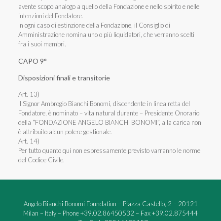
avente scopo analogo a quello della Fondazione e nello spirito e nelle
intenzioni del Fondatore.
In ogni caso di estinzione della Fondazione, il Consiglio di
Amministrazione nomina uno o più liquidatori, che verranno scelti
fra i suoi membri.
CAPO 9°
Disposizioni finali e transitorie
Art. 13)
Il Signor Ambrogio Bianchi Bonomi, discendente in linea retta del
Fondatore, è nominato – vita natural durante – Presidente Onorario
della “FONDAZIONE ANGELO BIANCHI BONOMI”, alla carica non
è attribuito alcun potere gestionale.
Art. 14)
Per tutto quanto qui non espressamente previsto varranno le norme
del Codice Civile.
Angelo Bianchi Bonomi Foundation – Piazza Castello, 2 – 20121
Milan – Italy – Phone +39.02.86450532 – Fax +39.02.875444