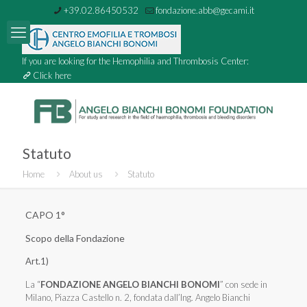
+39.02.86450532
fondazione.abb@gecami.it
If you are looking for the Hemophilia and Thrombosis Center:
Click here
Statuto
Home
About us
Statuto
CAPO 1°
Scopo della Fondazione
Art.1)
La “
FONDAZIONE ANGELO BIANCHI BONOMI
” con sede in
Milano, Piazza Castello n. 2, fondata dall’Ing. Angelo Bianchi